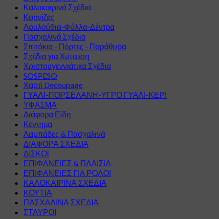
Καλοκαιρινά Σχέδια
Κορνίζες
Λουλούδια-Φύλλα-Δέντρα
Πασχαλινά Σχέδια
Σπιτάκια - Πόρτες - Παράθυρα
Σχέδια για Χύτευση
Χριστουγεννιάτικα Σχέδια
SOSPESO
Χαρτί Decoupage
ΓΥΑΛΙ-ΠΟΡΣΕΛΑΝΗ-ΥΓΡΟ ΓΥΑΛΙ-ΚΕΡΙ
ΥΦΑΣΜΑ
Διάφορα Είδη
Κέντημα
Λαμπάδες & Πασχαλινά
ΔΙΑΦΟΡΑ ΣΧΕΔΙΑ
ΔΙΣΚΟΙ
ΕΠΙΦΑΝΕΙΕΣ & ΠΛΑΙΣΙΑ
ΕΠΙΦΑΝΕΙΕΣ ΓΙΑ ΡΟΛΟΙ
ΚΑΛΟΚΑΙΡΙΝΑ ΣΧΕΔΙΑ
ΚΟΥΤΙΑ
ΠΑΣΧΑΛΙΝΑ ΣΧΕΔΙΑ
ΣΤΑΥΡΟΙ