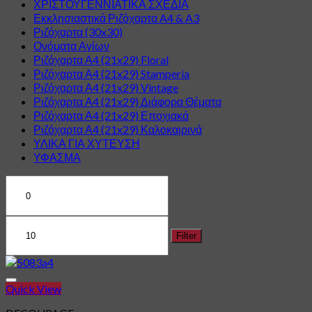
ΧΡΙΣΤΟΥΓΕΝΝΙΑΤΙΚΑ ΣΧΕΔΙΑ
Εκκλησιαστικά Ριζόχαρτα A4 & A3
Ριζόχαρτα (30x30)
Ονόματα Αγίων
Ριζόχαρτα Α4 (21x29) Floral
Ριζόχαρτα Α4 (21x29) Stamperia
Ριζόχαρτα Α4 (21x29) Vintage
Ριζόχαρτα Α4 (21x29) Διάφορα Θέματα
Ριζόχαρτα Α4 (21x29) Εποχιακά
Ριζόχαρτα Α4 (21x29) Καλοκαιρινά
ΥΛΙΚΑ ΓΙΑ ΧΥΤΕΥΣΗ
ΥΦΑΣΜΑ
Min
Max
price
price
Filter
Quick View
Πρόσθήκη στην λίστα επιθυμιών