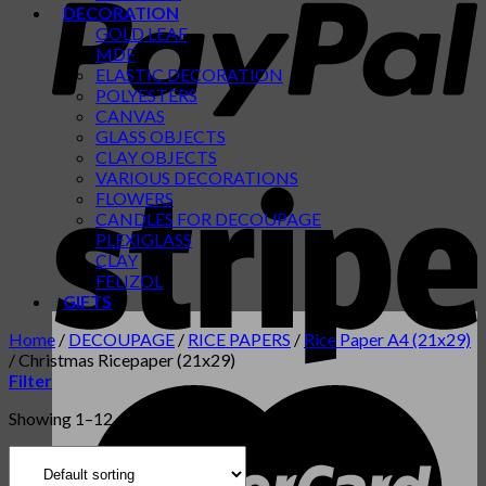
DECORATION
GOLD LEAF
MDF
ELASTIC DECORATION
POLYESTERS
CANVAS
GLASS OBJECTS
CLAY OBJECTS
VARIOUS DECORATIONS
FLOWERS
CANDLES FOR DECOUPAGE
PLEXIGLASS
CLAY
FELIZOL
GIFTS
Home
/
DECOUPAGE
/
RICE PAPERS
/
Rice Paper A4 (21x29)
/
Christmas Ricepaper (21x29)
Filter
Showing 1–12 of 66 results