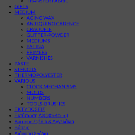
TRANSFER FABRIC
GIFTS
MEDIUM
AGING WAX
ANTIQUING CADENCE
CRAQUELE
GLITTER-POWDER
MEDIUMS
PATINA
PRIMERS
VARNISHES
PASTE
STENCILS
THERMOPOLYESTER
VARIOUS
CLOCK MECHANISMS
MOLDS
NUMBERS
TOOLS-BRUSHES
ΕΚΤΥΠΩΣΕΙΣ
Εκτύπωση Α3 (30x40cm)
Baroque Σχέδια & Αγγελάκια
Βάσεις
Διάφορα Σχέδια