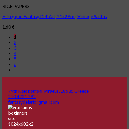
RICE PAPERS
Ριζόχαρτo Fantasy Del’ Art, 21x29cm, Vintage Santas
1,60
€
1
2
3
4
5
6
79th Kolokotroni, Piraeus, 18535 Greece
210 4221 282
fantasydelart@gmail.com