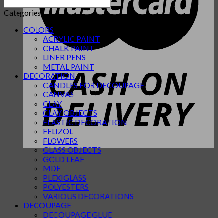
Categories
COLORS
ACRYLIC PAINT
CHALK PAINT
LINER PENS
METAL PAINT
DECORATION
CANDLES FOR DECOUPAGE
CANVAS
CLAY
CLAY OBJECTS
ELASTIC DECORATION
FELIZOL
FLOWERS
GLASS OBJECTS
GOLD LEAF
MDF
PLEXIGLASS
POLYESTERS
VARIOUS DECORATIONS
DECOUPAGE
DECOUPAGE GLUE