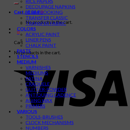
RICE PAPERS
DECOUPAGE NAPKINS
Cart /
0,00
€
0
SCRAPBOOKING
TRANSFER CLASSIC
No products in the cart.
TRANSFER FABRIC
COLORS
0
ACRYLIC PAINT
LINER PENS
Cart
CHALK PAINT
PASTE
No products in the cart.
STENCILS
MEDIUM
VARNISHES
MEDIUMS
PATINA
CRAQUELE
GLITTER-POWDER
ANTIQUING CADENCE
AGING WAX
PRIMERS
VARIOUS
TOOLS-BRUSHES
CLOCK MECHANISMS
NUMBERS