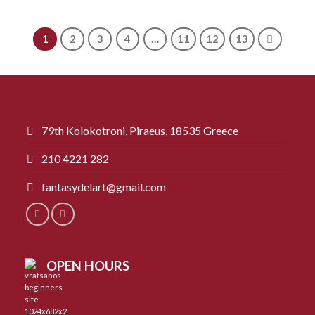
1
2
3
4
…
11
12
13
79th Kolokotroni, Piraeus, 18535 Greece
210 4221 282
fantasydelart@gmail.com
OPEN HOURS